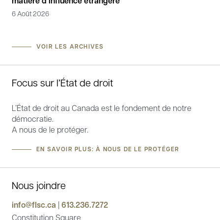
matière d’influence étrangère
Can
6 Août 2026
4 M
VOIR LES ARCHIVES
Focus sur l’État de droit
L’État de droit au Canada est le fondement de notre
démocratie.
A nous de le protéger.
EN SAVOIR PLUS: À NOUS DE LE PROTÉGER
Nous joindre
info@flsc.ca
|
613.236.7272
Constitution Square